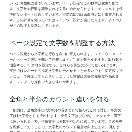
いう計算根拠に基づいています。ページ設定でこの数字は変更可能で
す。文字数や行数を調整すれば文書に合わせられます。デフォルトは標
準的なレポートに適しています。実際の出力は余白設定にも影響されま
す。この計算を知っていればレイアウト設計が楽になります。多くの人
がこの数字を基準にしています。
ページ設定で文字数を調整する方法
ページ設定から文字数と行数を自由に変えられます。レイアウトメニュ
ーからページ設定を開いて調整します。1. 文字数を変更する。2. 行数を
指定する。3. 余白を設定する。これらを状況に応じて使い分けます。
実務ではレポートの指定文字数に合わせることが多いです。変更後はプ
レビューで確認してください。こうした調整は文書の完成度を高めま
す。シンプルな操作で大きな違いが出ます。
全角と半角のカウント違いを知る
一般的に、全角文字は2文字分の長さとして扱われるのに対し、半角文
字は1文字分として扱われます。全角文字はひらがな、カタカナ、漢字
に用いられる一方、半角文字は英数字や記号に適しています。この基準
を理解しておくことで、文字数のカウント精度が向上します。例えば、