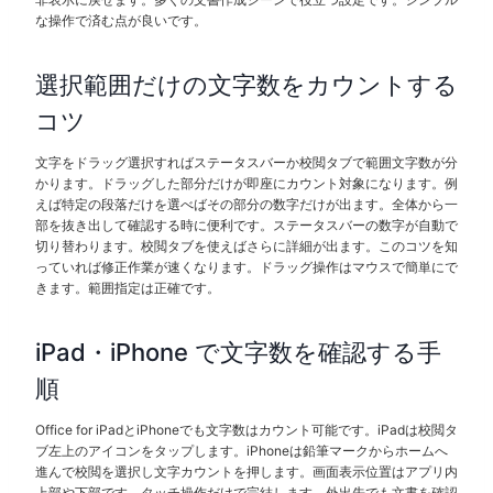
な操作で済む点が良いです。
選択範囲だけの文字数をカウントする
コツ
文字をドラッグ選択すればステータスバーか校閲タブで範囲文字数が分
かります。ドラッグした部分だけが即座にカウント対象になります。例
えば特定の段落だけを選べばその部分の数字だけが出ます。全体から一
部を抜き出して確認する時に便利です。ステータスバーの数字が自動で
切り替わります。校閲タブを使えばさらに詳細が出ます。このコツを知
っていれば修正作業が速くなります。ドラッグ操作はマウスで簡単にで
きます。範囲指定は正確です。
iPad・iPhone で文字数を確認する手
順
Office for iPadとiPhoneでも文字数はカウント可能です。iPadは校閲タ
ブ左上のアイコンをタップします。iPhoneは鉛筆マークからホームへ
進んで校閲を選択し文字カウントを押します。画面表示位置はアプリ内
上部や下部です。タッチ操作だけで完結します。外出先でも文書を確認