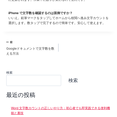
iPhone で文字数を確認するのは面倒ですか？
いいえ。鉛筆マークをタップしてホームから校閲へ進み文字カウントを
選択します。数タップで完了するので簡単です。安心して使えます。
投
前
Googleドキュメントで文字数を数
稿
える方法
ナ
ビ
検索
ゲ
検索
ー
最近の投稿
シ
ョ
Word 文字数カウントの正しいやり方：初心者でも即実践できる便利機
ン
能と裏技