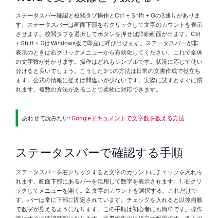
ステータスバー確認と校閲タブ操作とCtrl + Shift + Gの3通りがありま
す。ステータスバーは画面下部を右クリックして文字のカウントを表示
させます。校閲タブを選択してボタンを押せば詳細画面が出ます。Ctrl
+ Shift + GはWindows版で即座に呼び出せます。ステータスバーが非
表示のときは右クリックメニューから有効化してください。これで全体
の文字数が分かります。操作はどれもシンプルです。状況に応じて使い
分けると良いでしょう。こうした3つの方法は日常の文書作成で役立ち
ます。公式の情報に従えば間違いが少ないです。実際に試すとすぐに慣
れます。複数の方法があることで柔軟に対応できます。
あわせて読みたい:
Googleドキュメントで文字数を数える方法
ステータスバーで確認する手順
ステータスバーを右クリックすると文字のカウントにチェックを入れら
れます。画面下部にあるバーを活用して数字を表示させます。1. 右クリ
ックしてメニューを開く。2. 文字のカウントを選択する。これだけで
す。バーは常に下部に固定されています。チェックを入れると以後自動
で数字が見えるようになります。この手順は初心者にも簡単です。操作