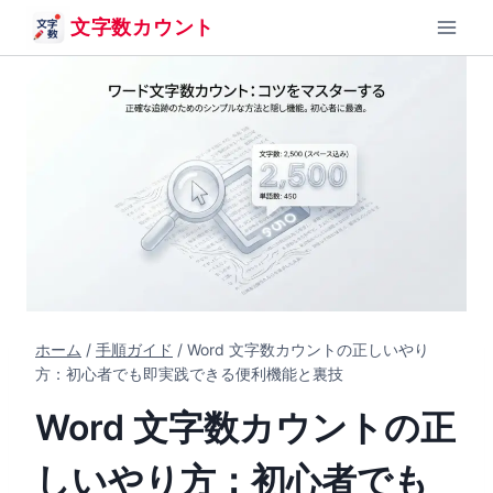
内
文字数カウント
容
を
ス
キ
ッ
プ
ホーム
/
手順ガイド
/
Word 文字数カウントの正しいやり
方：初心者でも即実践できる便利機能と裏技
Word 文字数カウントの正
しいやり方：初心者でも