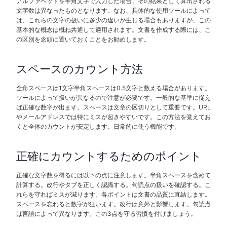
アルファベットを半角文字で入力した場合、その結果として算出される
文字数は異なったものとなります。なお、具体的な使用ツールによって
は、これらの文字の扱いに多少の違いが生じる場合もありますが、この
基本的な概念は概ね共通して適用されます。文書を作成する際には、こ
の区別を念頭に置いておくことをお勧めします。
スペースのカウント方法
全角スペースは1文字半角スペースは0.5文字と数える場合があります。
ツールによって扱いが異なるので注意が必要です。一般的な基準に従え
ば正確な数字が出ます。スペースは文章の区切りとして重要です。URL
やメールアドレスでは特にミスが起きやすいです。この方法を覚えてお
くと全体のカウントが安定します。日常的に使う機能です。
正確にカウントするためのポイント
正確な文字数を得るには以下の点に注意します。半角スペースを含めて
計算する。改行やタブを正しく認識する。句読点の扱いを確認する。こ
れらを守ればミスが減ります。各ポイントは文書の品質に直結します。
スペースを忘れると数字が狂います。改行は意外と影響します。句読点
は言語によって異なります。この3点を守る習慣を付けましょう。