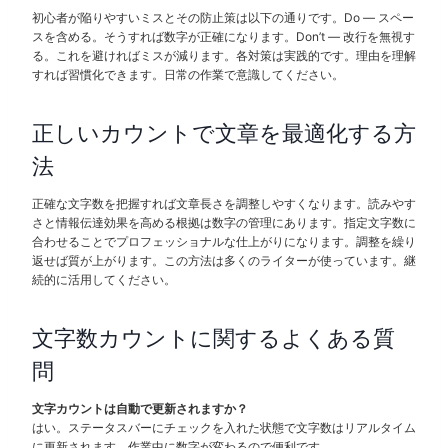
初心者が陥りやすいミスとその防止策は以下の通りです。Do — スペー
スを含める。そうすれば数字が正確になります。Don’t — 改行を無視す
る。これを避ければミスが減ります。各対策は実践的です。理由を理解
すれば習慣化できます。日常の作業で意識してください。
正しいカウントで文章を最適化する方
法
正確な文字数を把握すれば文章長さを調整しやすくなります。読みやす
さと情報伝達効果を高める根拠は数字の管理にあります。指定文字数に
合わせることでプロフェッショナルな仕上がりになります。調整を繰り
返せば質が上がります。この方法は多くのライターが使っています。継
続的に活用してください。
文字数カウントに関するよくある質
問
文字カウントは自動で更新されますか？
はい。ステータスバーにチェックを入れた状態で文字数はリアルタイム
に更新されます。作業中に数字が変わるので便利です。