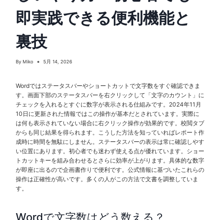
即実践できる便利機能と
裏技
By
Miko
5月 14, 2026
Wordではステータスバーやショートカットで文字数をすぐ確認できま
す。画面下部のステータスバーを右クリックして「文字のカウント」に
チェックを入れるとすぐに数字が表示される仕組みです。2024年11月
10日に更新された情報ではこの操作が基本だとされています。実際に
は何も表示されていない場合に右クリック操作が効果的です。校閲タブ
からも同じ結果を得られます。こうした方法を知っていればレポート作
成時に時間を無駄にしません。ステータスバーの表示は常に確認しやす
い位置にあります。初心者でも迷わず使える点が優れています。ショー
トカットキーを組み合わせるとさらに効率が上がります。具体的な数字
が即座に出るので企画書作りで便利です。公式情報に基づいたこれらの
操作は正確性が高いです。多くの人がこの方法で文書を調整していま
す。
Wordで文字数はどう数える？