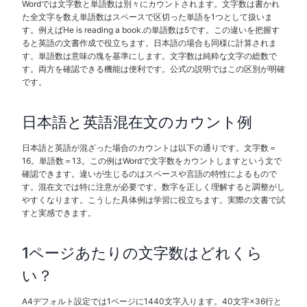
Wordでは文字数と単語数は別々にカウントされます。文字数は書かれ
た全文字を数え単語数はスペースで区切った単語を1つとして扱いま
す。例えばHe is reading a book.の単語数は5です。この違いを把握す
ると英語の文書作成で役立ちます。日本語の場合も同様に計算されま
す。単語数は意味の塊を基準にします。文字数は純粋な文字の総数で
す。両方を確認できる機能は便利です。公式の説明ではこの区別が明確
です。
日本語と英語混在文のカウント例
日本語と英語が混ざった場合のカウントは以下の通りです。文字数＝
16。単語数＝13。この例はWordで文字数をカウントしますという文で
確認できます。違いが生じるのはスペースや言語の特性によるもので
す。混在文では特に注意が必要です。数字を正しく理解すると調整がし
やすくなります。こうした具体例は学習に役立ちます。実際の文書で試
すと実感できます。
1ページあたりの文字数はどれくら
い？
A4デフォルト設定では1ページに1440文字入ります。40文字×36行と